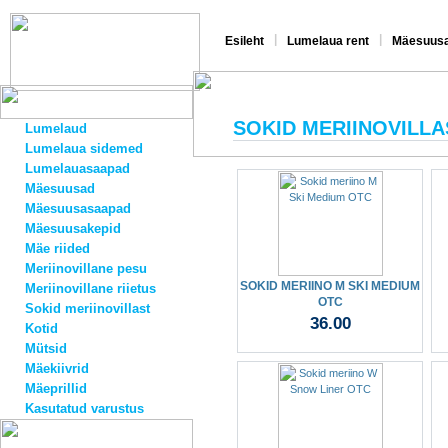
|
|
Esileht
Lumelaua rent
Mäesuusa
SOKID MERIINOVILLA
Lumelaud
Lumelaua sidemed
Lumelauasaapad
Mäesuusad
Mäesuusasaapad
Mäesuusakepid
Mäe riided
Meriinovillane pesu
SOKID MERIINO M SKI MEDIUM
Meriinovillane riietus
OTC
Sokid meriinovillast
36.00
Kotid
Mütsid
Mäekiivrid
Mäeprillid
Kasutatud varustus