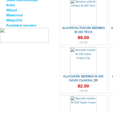
Sokid meriinovillast
Kotid
Mütsid
Mäekiivrid
Mäeprillid
Kasutatud varustus
ALUSPESU PÜKSID MERIINO
A
W 260 TECH
89.00
119.00
ALUSSÄRK MERIINO W 200
OASIS CHAKRA ZIP
82.00
109.00