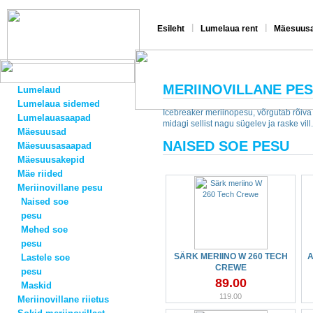
|
|
Esileht
Lumelaua rent
Mäesuusa
MERIINOVILLANE PE
Lumelaud
Lumelaua sidemed
Icebreaker meriinopesu, võrgutab rõiva
Lumelauasaapad
midagi sellist nagu sügelev ja raske vill.
Mäesuusad
NAISED SOE PESU
Mäesuusasaapad
Mäesuusakepid
Mäe riided
Meriinovillane pesu
Naised soe
pesu
Mehed soe
pesu
SÄRK MERIINO W 260 TECH
A
Lastele soe
CREWE
pesu
89.00
Maskid
119.00
Meriinovillane riietus