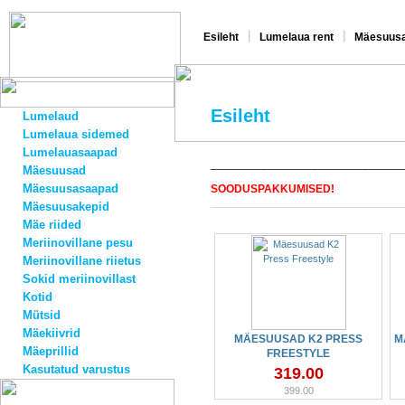
|
|
Esileht
Lumelaua rent
Mäesuusa
Esileht
Lumelaud
Lumelaua sidemed
Lumelauasaapad
______________________________
Mäesuusad
Mäesuusasaapad
SOODUSPAKKUMISED!
Mäesuusakepid
Mäe riided
Meriinovillane pesu
Meriinovillane riietus
Sokid meriinovillast
Kotid
Mütsid
Mäekiivrid
MÄESUUSAD K2 PRESS
M
Mäeprillid
FREESTYLE
Kasutatud varustus
319.00
399.00