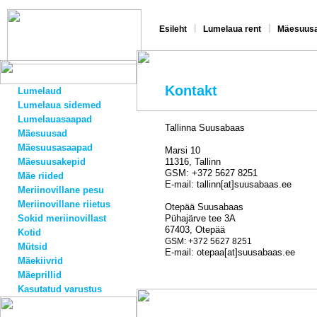
|
|
Esileht
Lumelaua rent
Mäesuusa
Kontakt
Lumelaud
Lumelaua sidemed
Lumelauasaapad
Tallinna Suusabaas
Mäesuusad
Mäesuusasaapad
Marsi 10
Mäesuusakepid
11316, Tallinn
GSM: +372 5627 8251
Mäe riided
E-mail: tallinn[at]suusabaas.ee
Meriinovillane pesu
Meriinovillane riietus
Otepää Suusabaas
Sokid meriinovillast
Pühajärve tee 3A
67403, Otepää
Kotid
GSM: +372 5627 8251
Mütsid
E-mail: otepaa[at]suusabaas.ee
Mäekiivrid
Mäeprillid
Kasutatud varustus