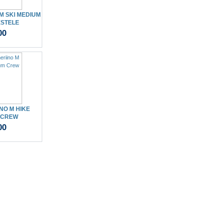
M SKI MEDIUM
ESTELE
00
NO M HIKE
 CREW
00