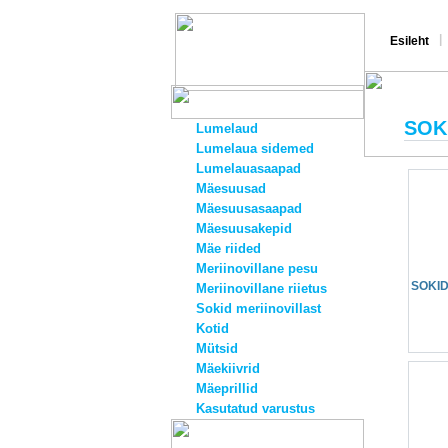
|
Esileht
SOK
Lumelaud
Lumelaua sidemed
Lumelauasaapad
Mäesuusad
Mäesuusasaapad
Mäesuusakepid
Mäe riided
Meriinovillane pesu
SOKID
Meriinovillane riietus
Sokid meriinovillast
Kotid
Mütsid
Mäekiivrid
Mäeprillid
Kasutatud varustus