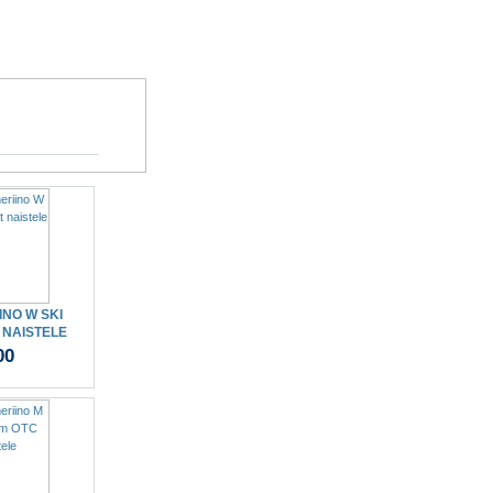
INO W SKI
 NAISTELE
00