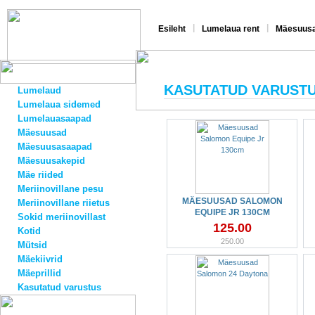
|
|
Esileht
Lumelaua rent
Mäesuusa
KASUTATUD VARUST
Lumelaud
Lumelaua sidemed
Lumelauasaapad
Mäesuusad
Mäesuusasaapad
Mäesuusakepid
Mäe riided
Meriinovillane pesu
MÄESUUSAD SALOMON
Meriinovillane riietus
EQUIPE JR 130CM
Sokid meriinovillast
125.00
Kotid
250.00
Mütsid
Mäekiivrid
Mäeprillid
Kasutatud varustus