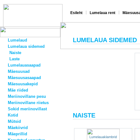
|
|
Esileht
Lumelaua rent
Mäesuusa
LUMELAUA SIDEMED
Lumelaud
Lumelaua sidemed
Naiste
Laste
Lumelauasaapad
Mäesuusad
Mäesuusasaapad
Mäesuusakepid
Mäe riided
Meriinovillane pesu
Meriinovillane riietus
Sokid meriinovillast
NAISTE
Kotid
Mütsid
Mäekiivrid
Mäeprillid