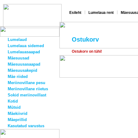
|
|
Esileht
Lumelaua rent
Mäesuusa
Ostukorv
Lumelaud
Lumelaua sidemed
Ostukorv on tühi!
Lumelauasaapad
Mäesuusad
Mäesuusasaapad
Mäesuusakepid
Mäe riided
Meriinovillane pesu
Meriinovillane riietus
Sokid meriinovillast
Kotid
Mütsid
Mäekiivrid
Mäeprillid
Kasutatud varustus