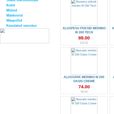
Sokid meriinovillast
Kotid
Mütsid
Mäekiivrid
Mäeprillid
Kasutatud varustus
ALUSPESU PÜKSID MERIINO
A
W 260 TECH
89.00
119.00
ALUSSÄRK MERIINO W 200
OASIS CREWE
74.00
99.00