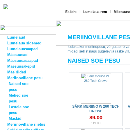
|
|
Esileht
Lumelaua rent
Mäesuusa
MERIINOVILLANE PE
Lumelaud
Lumelaua sidemed
Icebreaker meriinopesu, võrgutab rõiva
Lumelauasaapad
midagi sellist nagu sügelev ja raske vill.
Mäesuusad
NAISED SOE PESU
Mäesuusasaapad
Mäesuusakepid
Mäe riided
Meriinovillane pesu
Naised soe
pesu
Mehed soe
pesu
SÄRK MERIINO W 260 TECH
A
Lastele soe
CREWE
pesu
89.00
Maskid
119.00
Meriinovillane riietus