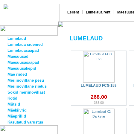
|
|
Esileht
Lumelaua rent
Mäesuusa
LUMELAUD
Lumelaud
Lumelaua sidemed
Lumelauasaapad
Mäesuusad
Mäesuusasaapad
Mäesuusakepid
Mäe riided
Meriinovillane pesu
LUMELAUD FCG 153
Meriinovillane riietus
Sokid meriinovillast
268.00
Kotid
383.00
Mütsid
Mäekiivrid
Mäeprillid
Kasutatud varustus