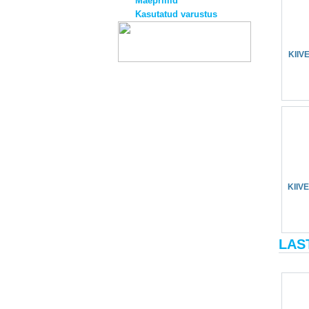
Mäeprillid
Kasutatud varustus
KIIV
KIIV
LAS