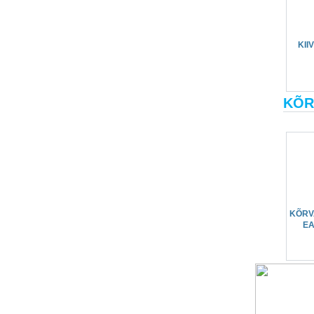
KII
KÕR
KÕRV
EA