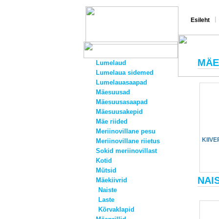
|
Esileht
MÄE
Lumelaud
Lumelaua sidemed
Lumelauasaapad
Mäesuusad
Mäesuusasaapad
Mäesuusakepid
Mäe riided
Meriinovillane pesu
KIIVE
Meriinovillane riietus
Sokid meriinovillast
Kotid
Mütsid
NAI
Mäekiivrid
Naiste
Laste
Kõrvaklapid