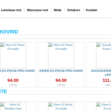
|
|
|
|
Lumelaua rent
Mäesuusa rent
Müük
Ostukorv
Kontakt
KIIVRID
R K2 PHASE PRO AUDIO
KIIVER K2 PHASE PRO AUDIO
SUUSAKIIVER
LIG
94.00
94.00
111
125.00
125.00
148.
STE