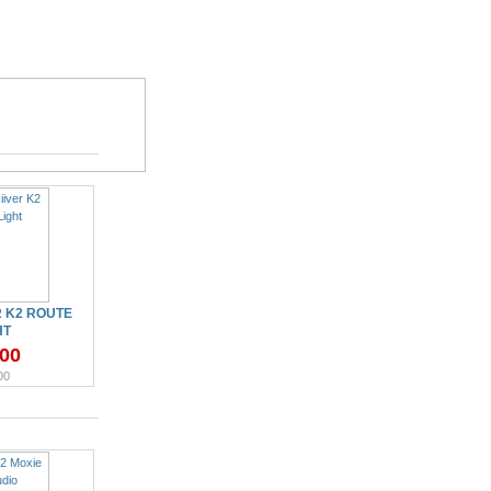
 K2 ROUTE
HT
.00
00