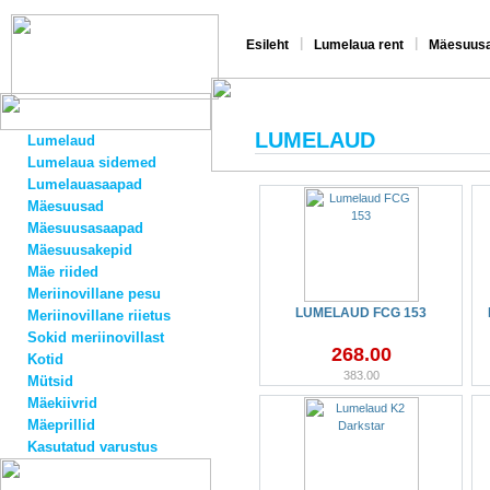
|
|
Esileht
Lumelaua rent
Mäesuusa
LUMELAUD
Lumelaud
Lumelaua sidemed
Lumelauasaapad
Mäesuusad
Mäesuusasaapad
Mäesuusakepid
Mäe riided
Meriinovillane pesu
LUMELAUD FCG 153
Meriinovillane riietus
Sokid meriinovillast
268.00
Kotid
383.00
Mütsid
Mäekiivrid
Mäeprillid
Kasutatud varustus