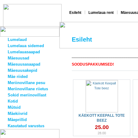
|
|
Esileht
Lumelaua rent
Mäesuusa
Esileht
Lumelaud
Lumelaua sidemed
Lumelauasaapad
______________________________
Mäesuusad
Mäesuusasaapad
SOODUSPAKKUMISED!
Mäesuusakepid
Mäe riided
Meriinovillane pesu
Meriinovillane riietus
Sokid meriinovillast
Kotid
Mütsid
Mäekiivrid
KÄEKOTT KEEPALL TOTE
Mäeprillid
BEEZ
Kasutatud varustus
25.00
28.00