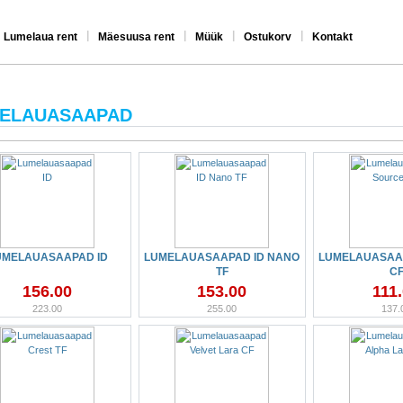
|
|
|
|
Lumelaua rent
Mäesuusa rent
Müük
Ostukorv
Kontakt
ELAUASAAPAD
UMELAUASAAPAD ID
LUMELAUASAAPAD ID NANO
LUMELAUASAA
TF
C
156.00
153.00
111
223.00
255.00
137.