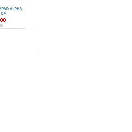
APAD ALPHA
 CF
.00
00