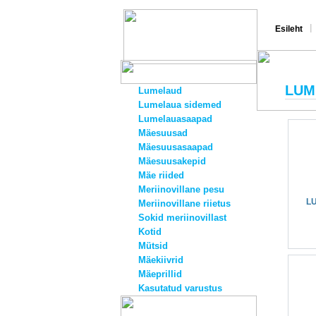
|
Esileht
LUM
Lumelaud
Lumelaua sidemed
Lumelauasaapad
Mäesuusad
Mäesuusasaapad
Mäesuusakepid
Mäe riided
Meriinovillane pesu
L
Meriinovillane riietus
Sokid meriinovillast
Kotid
Mütsid
Mäekiivrid
Mäeprillid
Kasutatud varustus