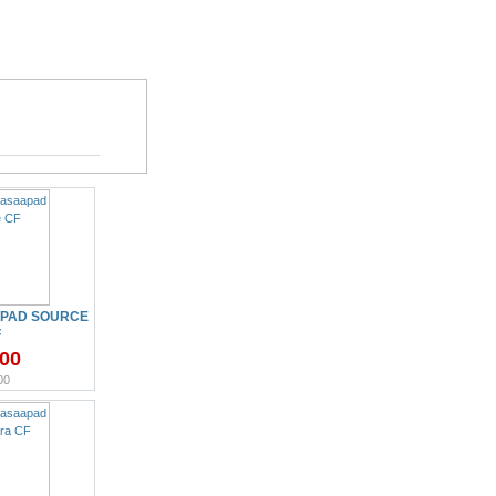
PAD SOURCE
F
.00
00