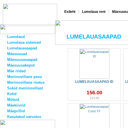
|
|
Esileht
Lumelaua rent
Mäesuusa
LUMELAUASAAPAD
Lumelaud
Lumelaua sidemed
Lumelauasaapad
Mäesuusad
Mäesuusasaapad
Mäesuusakepid
Mäe riided
Meriinovillane pesu
LUMELAUASAAPAD ID
L
Meriinovillane riietus
Sokid meriinovillast
156.00
Kotid
223.00
Mütsid
Mäekiivrid
Mäeprillid
Kasutatud varustus