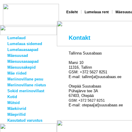
|
|
Esileht
Lumelaua rent
Mäesuusa
Kontakt
Lumelaud
Lumelaua sidemed
Lumelauasaapad
Tallinna Suusabaas
Mäesuusad
Mäesuusasaapad
Marsi 10
Mäesuusakepid
11316, Tallinn
GSM: +372 5627 8251
Mäe riided
E-mail: tallinn[at]suusabaas.ee
Meriinovillane pesu
Meriinovillane riietus
Otepää Suusabaas
Sokid meriinovillast
Pühajärve tee 3A
67403, Otepää
Kotid
GSM: +372 5627 8251
Mütsid
E-mail: otepaa[at]suusabaas.ee
Mäekiivrid
Mäeprillid
Kasutatud varustus