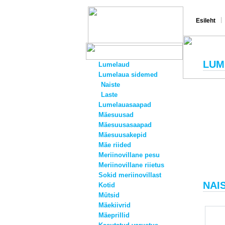
|
Esileht
LUM
Lumelaud
Lumelaua sidemed
Naiste
Laste
Lumelauasaapad
Mäesuusad
Mäesuusasaapad
Mäesuusakepid
Mäe riided
Meriinovillane pesu
Meriinovillane riietus
Sokid meriinovillast
NAI
Kotid
Mütsid
Mäekiivrid
Mäeprillid