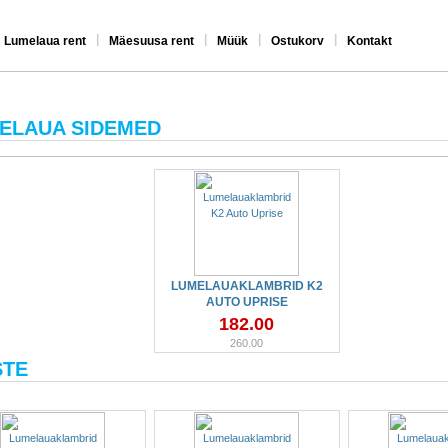
|
|
|
|
Lumelaua rent
Mäesuusa rent
Müük
Ostukorv
Kontakt
ELAUA SIDEMED
LUMELAUAKLAMBRID K2
AUTO UPRISE
182.00
260.00
STE