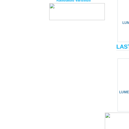
Kasutatud varustus
LU
LAS
LUME