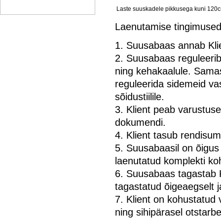
Laste suuskadele pikkusega kuni 120
Laenutamise tingimuse
1. Suusabaas annab Klie
2. Suusabaas reguleerib
ning kehakaalule. Samas
reguleerida sidemeid vas
sõidustiilile.
3. Klient peab varustuse
dokumendi.
4. Klient tasub rendisu
5. Suusabaasil on õigus 
laenutatud komplekti ko
6. Suusabaas tagastab Kl
tagastatud õigeaegselt j
7. Klient on kohustatud
ning sihipärasel otstar