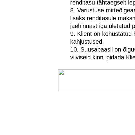
renditasu tähtaegselt l
8. Varustuse mitteõigea
lisaks renditasule maks
jaehinnast iga ületatud 
9. Klient on kohustatud 
kahjustused.
10. Suusabaasil on õigus 
viiviseid kinni pidada Kli