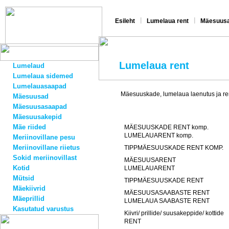
|
|
Esileht
Lumelaua rent
Mäesuusa
Lumelaua rent
Lumelaud
Lumelaua sidemed
Lumelauasaapad
Mäesuuskade, lumelaua laenutus ja re
Mäesuusad
Mäesuusasaapad
Mäesuusakepid
Mäe riided
MÄESUUSKADE RENT komp.
LUMELAUARENT komp.
Meriinovillane pesu
Meriinovillane riietus
TIPPMÄESUUSKADE RENT KOMP.
Sokid meriinovillast
MÄESUUSARENT
Kotid
LUMELAUARENT
Mütsid
TIPPMÄESUUSKADE RENT
Mäekiivrid
MÄESUUSASAABASTE RENT
Mäeprillid
LUMELAUA SAABASTE RENT
Kasutatud varustus
Kiivri/ prillide/ suusakeppide/ kottide
RENT