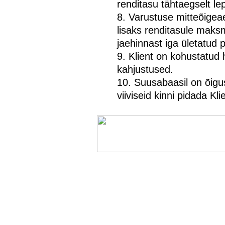
renditasu tähtaegselt l
8. Varustuse mitteõigea
lisaks renditasule maks
jaehinnast iga ületatud 
9. Klient on kohustatud 
kahjustused.
10. Suusabaasil on õigus 
viiviseid kinni pidada Kli