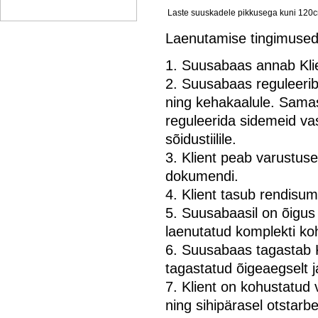
Laste suuskadele pikkusega kuni 120
Laenutamise tingimuse
1. Suusabaas annab Klie
2. Suusabaas reguleerib
ning kehakaalule. Samas
reguleerida sidemeid vas
sõidustiilile.
3. Klient peab varustuse
dokumendi.
4. Klient tasub rendisu
5. Suusabaasil on õigus 
laenutatud komplekti ko
6. Suusabaas tagastab Kl
tagastatud õigeaegselt j
7. Klient on kohustatud
ning sihipärasel otstar