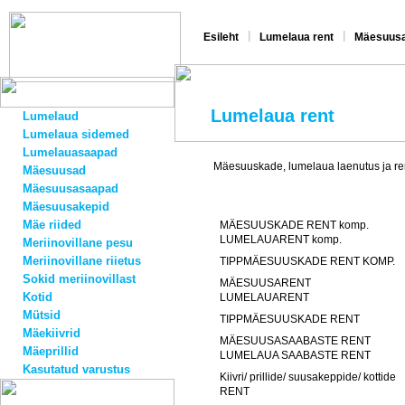
|
|
Esileht
Lumelaua rent
Mäesuusa
Lumelaua rent
Lumelaud
Lumelaua sidemed
Lumelauasaapad
Mäesuuskade, lumelaua laenutus ja re
Mäesuusad
Mäesuusasaapad
Mäesuusakepid
Mäe riided
MÄESUUSKADE RENT komp.
LUMELAUARENT komp.
Meriinovillane pesu
Meriinovillane riietus
TIPPMÄESUUSKADE RENT KOMP.
Sokid meriinovillast
MÄESUUSARENT
Kotid
LUMELAUARENT
Mütsid
TIPPMÄESUUSKADE RENT
Mäekiivrid
MÄESUUSASAABASTE RENT
Mäeprillid
LUMELAUA SAABASTE RENT
Kasutatud varustus
Kiivri/ prillide/ suusakeppide/ kottide
RENT