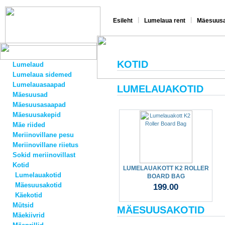
|
|
Esileht
Lumelaua rent
Mäesuusa
KOTID
Lumelaud
Lumelaua sidemed
Lumelauasaapad
LUMELAUAKOTID
Mäesuusad
Mäesuusasaapad
Mäesuusakepid
Mäe riided
Meriinovillane pesu
Meriinovillane riietus
Sokid meriinovillast
Kotid
LUMELAUAKOTT K2 ROLLER
Lumelauakotid
BOARD BAG
Mäesuusakotid
199.00
Käekotid
Mütsid
MÄESUUSAKOTID
Mäekiivrid