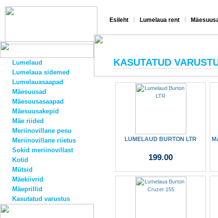
|
|
Esileht
Lumelaua rent
Mäesuusa
KASUTATUD VARUST
Lumelaud
Lumelaua sidemed
Lumelauasaapad
Mäesuusad
Mäesuusasaapad
Mäesuusakepid
Mäe riided
Meriinovillane pesu
LUMELAUD BURTON LTR
M
Meriinovillane riietus
Sokid meriinovillast
199.00
Kotid
Mütsid
Mäekiivrid
Mäeprillid
Kasutatud varustus