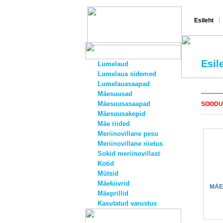
|
Esileht
Esil
Lumelaud
Lumelaua sidemed
Lumelauasaapad
______
Mäesuusad
Mäesuusasaapad
SOODU
Mäesuusakepid
Mäe riided
Meriinovillane pesu
Meriinovillane riietus
Sokid meriinovillast
Kotid
Mütsid
Mäekiivrid
MÄE
Mäeprillid
Kasutatud varustus