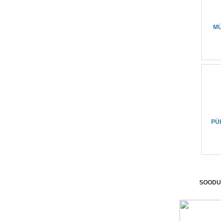
MÜ
PÜ
SOODU