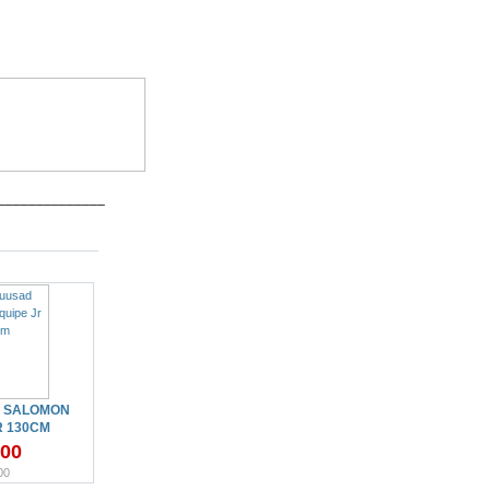
______________
 SALOMON
R 130CM
.00
00