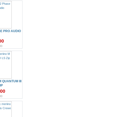
SE PRO AUDIO
00
00
 QUANTUM III
IP
.00
00