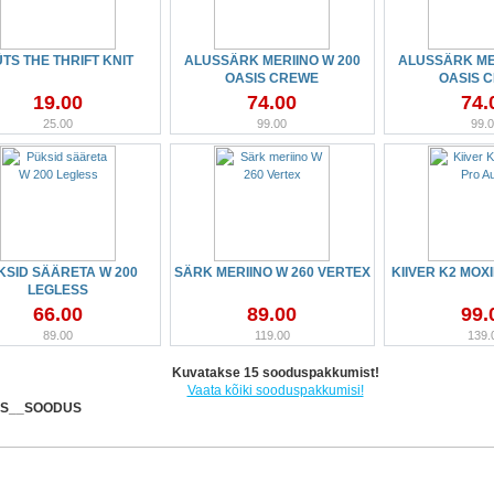
TS THE THRIFT KNIT
ALUSSÄRK MERIINO W 200
ALUSSÄRK MER
OASIS CREWE
OASIS 
19.00
74.00
74.
25.00
99.00
99.
KSID SÄÄRETA W 200
SÄRK MERIINO W 260 VERTEX
KIIVER K2 MOX
LEGLESS
66.00
89.00
99.
89.00
119.00
139.
Kuvatakse 15 sooduspakkumist!
Vaata kõiki sooduspakkumisi!
S__SOODUS