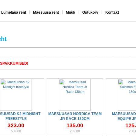
|
|
|
|
Lumelaua rent
Mäesuusa rent
Müük
Ostukorv
Kontakt
eht
________________________________________________________________
SPAKKUMISED!
SUUSAD K2 MIDNIGHT
MÄESUUSAD NORDICA TEAM
MÄESUUSAD
FREESTYLE
JR RACE 130CM
EQUIPE J
323.00
135.00
125
539.00
269.00
250.