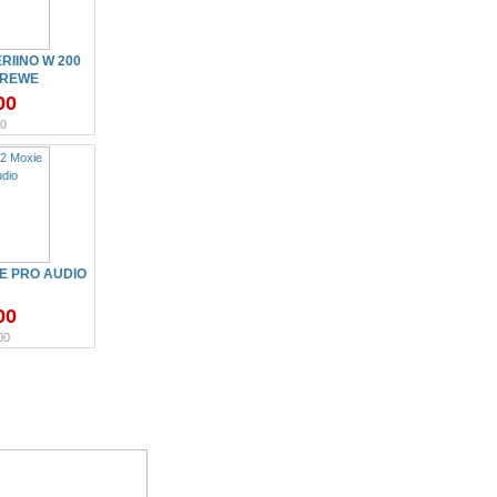
IINO W 200
CREWE
00
00
IE PRO AUDIO
00
00