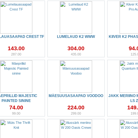
LAUASAAPAD CREST TF
LUMELAUD K2 WWW
KIIVER K2 PHA
143.00
304.00
94.
287.00
435.00
125.
EPRILLID MAJESTIC
MÄESUUSASAAPAD VOODOO
JAKK MERIINO M
PAINTED SININE
LS Z
74.00
224.00
149
99.00
299.00
199.