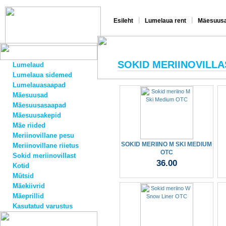
|
|
Esileht
Lumelaua rent
Mäesuusa
SOKID MERIINOVILLA
Lumelaud
Lumelaua sidemed
Lumelauasaapad
Mäesuusad
Mäesuusasaapad
Mäesuusakepid
Mäe riided
Meriinovillane pesu
SOKID MERIINO M SKI MEDIUM
Meriinovillane riietus
OTC
Sokid meriinovillast
36.00
Kotid
Mütsid
Mäekiivrid
Mäeprillid
Kasutatud varustus