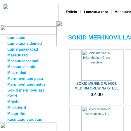
|
|
Esileht
Lumelaua rent
Mäesuusa
SOKID MERIINOVILLA
Lumelaud
Lumelaua sidemed
Lumelauasaapad
Mäesuusad
Mäesuusasaapad
Mäesuusakepid
Mäe riided
Meriinovillane pesu
SOKID MERIINO W HIKE
Meriinovillane riietus
MEDIUM CREW NAISTELE
Sokid meriinovillast
32.00
Kotid
Mütsid
Mäekiivrid
Mäeprillid
Kasutatud varustus