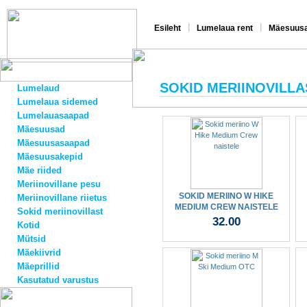
|
|
Esileht
Lumelaua rent
Mäesuusa
SOKID MERIINOVILLA
Lumelaud
Lumelaua sidemed
Lumelauasaapad
Mäesuusad
Mäesuusasaapad
Mäesuusakepid
Mäe riided
Meriinovillane pesu
SOKID MERIINO W HIKE
Meriinovillane riietus
MEDIUM CREW NAISTELE
Sokid meriinovillast
32.00
Kotid
Mütsid
Mäekiivrid
Mäeprillid
Kasutatud varustus