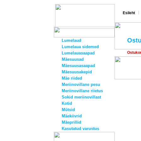
|
Esileht
Ostu
Lumelaud
Lumelaua sidemed
Ostukor
Lumelauasaapad
Mäesuusad
Mäesuusasaapad
Mäesuusakepid
Mäe riided
Meriinovillane pesu
Meriinovillane riietus
Sokid meriinovillast
Kotid
Mütsid
Mäekiivrid
Mäeprillid
Kasutatud varustus