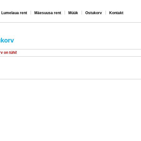
|
|
|
|
Lumelaua rent
Mäesuusa rent
Müük
Ostukorv
Kontakt
korv
v on tühi!