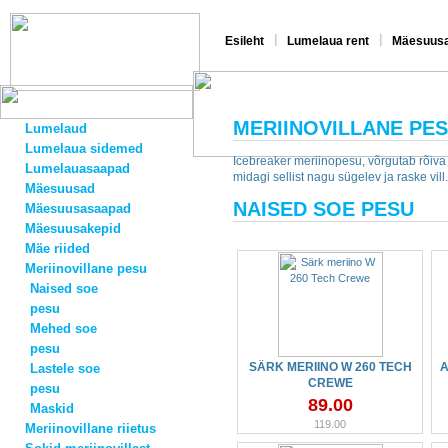
|
|
Esileht
Lumelaua rent
Mäesuusa
MERIINOVILLANE PE
Lumelaud
Lumelaua sidemed
Icebreaker meriinopesu, võrgutab rõiva
Lumelauasaapad
midagi sellist nagu sügelev ja raske vill.
Mäesuusad
NAISED SOE PESU
Mäesuusasaapad
Mäesuusakepid
Mäe riided
Meriinovillane pesu
Naised soe
pesu
Mehed soe
pesu
SÄRK MERIINO W 260 TECH
A
Lastele soe
CREWE
pesu
89.00
Maskid
119.00
Meriinovillane riietus