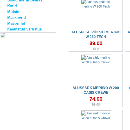
Sokid meriinovillast
Kotid
Mütsid
Mäekiivrid
Mäeprillid
Kasutatud varustus
ALUSPESU PÜKSID MERIINO
A
W 260 TECH
89.00
119.00
ALUSSÄRK MERIINO W 200
OASIS CREWE
74.00
99.00