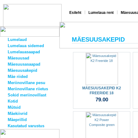
|
|
Esileht
Lumelaua rent
Mäesuusa
MÄESUUSAKEPID
Lumelaud
Lumelaua sidemed
Lumelauasaapad
Mäesuusad
Mäesuusasaapad
Mäesuusakepid
Mäe riided
Meriinovillane pesu
MÄESUUSAKEPID K2
Meriinovillane riietus
FREERIDE 18
Sokid meriinovillast
79.00
Kotid
Mütsid
Mäekiivrid
Mäeprillid
Kasutatud varustus