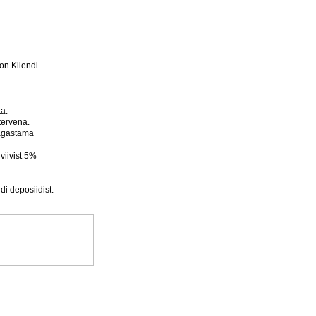
on Kliendi
a.
tervena.
tagastama
viivist 5%
di deposiidist.