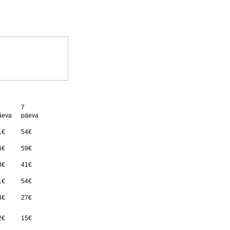
7
äeva
päeva
1€
54€
6€
59€
8€
41€
1€
54€
4€
27€
2€
15€