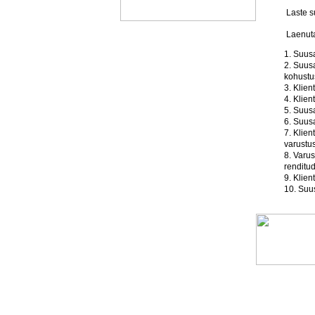
Laste 
Laenuta
1. Suus
2. Suus
kohustus
3. Klien
4. Klien
5. Suusa
6. Suusa
7. Klien
varustu
8. Varus
renditud
9. Klien
10. Suus