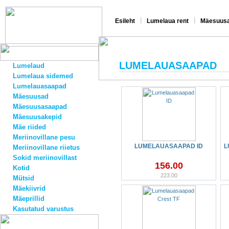
|
|
Esileht
Lumelaua rent
Mäesuusa
LUMELAUASAAPAD
Lumelaud
Lumelaua sidemed
Lumelauasaapad
Mäesuusad
Mäesuusasaapad
Mäesuusakepid
Mäe riided
Meriinovillane pesu
LUMELAUASAAPAD ID
L
Meriinovillane riietus
Sokid meriinovillast
156.00
Kotid
223.00
Mütsid
Mäekiivrid
Mäeprillid
Kasutatud varustus