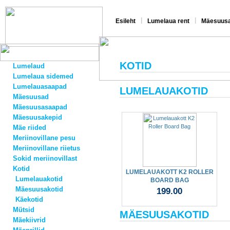
|
|
Esileht
Lumelaua rent
Mäesuusa
KOTID
Lumelaud
Lumelaua sidemed
Lumelauasaapad
LUMELAUAKOTID
Mäesuusad
Mäesuusasaapad
Mäesuusakepid
Mäe riided
Meriinovillane pesu
Meriinovillane riietus
Sokid meriinovillast
Kotid
LUMELAUAKOTT K2 ROLLER
Lumelauakotid
BOARD BAG
Mäesuusakotid
199.00
Käekotid
Mütsid
MÄESUUSAKOTID
Mäekiivrid