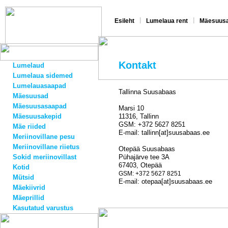
|
|
Esileht
Lumelaua rent
Mäesuusa
Kontakt
Lumelaud
Lumelaua sidemed
Lumelauasaapad
Tallinna Suusabaas
Mäesuusad
Mäesuusasaapad
Marsi 10
Mäesuusakepid
11316, Tallinn
GSM: +372 5627 8251
Mäe riided
E-mail: tallinn[at]suusabaas.ee
Meriinovillane pesu
Meriinovillane riietus
Otepää Suusabaas
Sokid meriinovillast
Pühajärve tee 3A
67403, Otepää
Kotid
GSM: +372 5627 8251
Mütsid
E-mail: otepaa[at]suusabaas.ee
Mäekiivrid
Mäeprillid
Kasutatud varustus