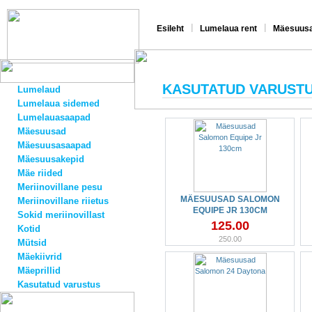
|
|
Esileht
Lumelaua rent
Mäesuusa
KASUTATUD VARUST
Lumelaud
Lumelaua sidemed
Lumelauasaapad
Mäesuusad
Mäesuusasaapad
Mäesuusakepid
Mäe riided
Meriinovillane pesu
MÄESUUSAD SALOMON
Meriinovillane riietus
EQUIPE JR 130CM
Sokid meriinovillast
125.00
Kotid
250.00
Mütsid
Mäekiivrid
Mäeprillid
Kasutatud varustus