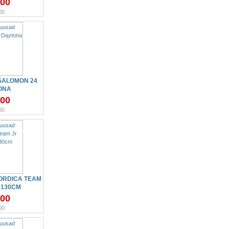
.00
00
SALOMON 24
ONA
.00
00
ORDICA TEAM
 130CM
.00
00