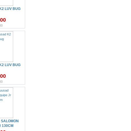
K2 LUV BUG
.00
00
K2 LUV BUG
.00
00
 SALOMON
R 130CM