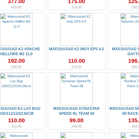
377.00
175.00
125
629.00
319.00
250.
ESUUSAD K2 APACHE
MÄESUUSAD K2 INDY EPS 4.5
MÄESUUSAD 
HELLFIRE M2 11.0
DAYT
192.00
110.00
196
549.00
219.00
560.
SUUSAD K2 LUV BUG
MÄESUUSAD DYNASTAR
MÄESUUSAD N
100/112/124/136CM
SPEED RL TEAM 08
JR RACE
110.00
99.00
135
219.00
199.00
269.