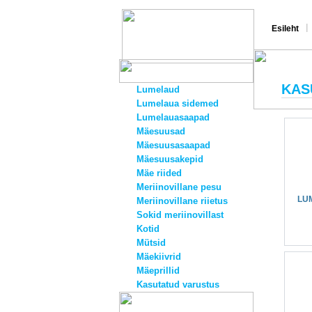
|
Esileht
KAS
Lumelaud
Lumelaua sidemed
Lumelauasaapad
Mäesuusad
Mäesuusasaapad
Mäesuusakepid
Mäe riided
Meriinovillane pesu
LU
Meriinovillane riietus
Sokid meriinovillast
Kotid
Mütsid
Mäekiivrid
Mäeprillid
Kasutatud varustus