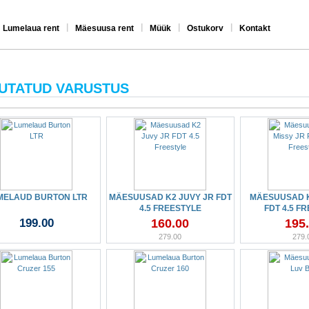
|
|
|
|
Lumelaua rent
Mäesuusa rent
Müük
Ostukorv
Kontakt
UTATUD VARUSTUS
MELAUD BURTON LTR
MÄESUUSAD K2 JUVY JR FDT
MÄESUUSAD K
4.5 FREESTYLE
FDT 4.5 F
199.00
160.00
195
279.00
279.