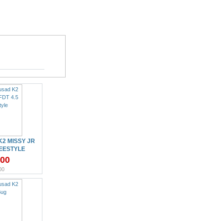
2 MISSY JR
REESTYLE
.00
00