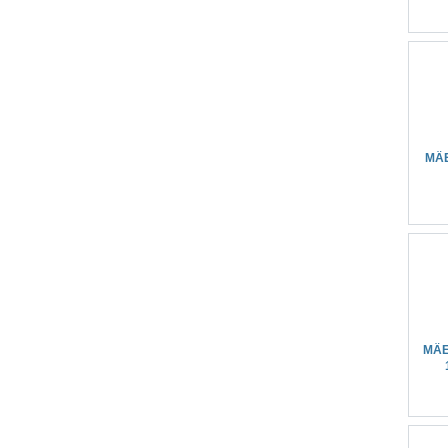
MÄ
MÄE