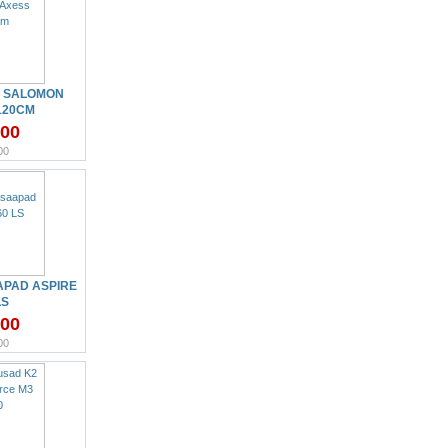
 SALOMON
120CM
.00
00
PAD ASPIRE
LS
.00
00