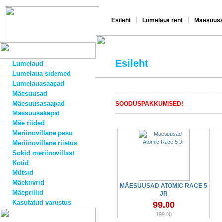
|
|
Esileht
Lumelaua rent
Mäesuusa
Esileht
Lumelaud
Lumelaua sidemed
Lumelauasaapad
______________________________
Mäesuusad
Mäesuusasaapad
SOODUSPAKKUMISED!
Mäesuusakepid
Mäe riided
Meriinovillane pesu
Meriinovillane riietus
Sokid meriinovillast
Kotid
Mütsid
Mäekiivrid
MÄESUUSAD ATOMIC RACE 5
Mäeprillid
JR
Kasutatud varustus
99.00
199.00