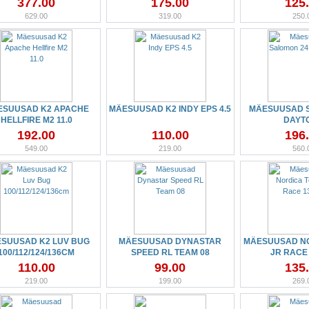
377.00
175.00
125
629.00
319.00
250.
ESUUSAD K2 APACHE
MÄESUUSAD K2 INDY EPS 4.5
MÄESUUSAD 
HELLFIRE M2 11.0
DAYT
192.00
110.00
196
549.00
219.00
560.
SUUSAD K2 LUV BUG
MÄESUUSAD DYNASTAR
MÄESUUSAD N
100/112/124/136CM
SPEED RL TEAM 08
JR RACE
110.00
99.00
135
219.00
199.00
269.