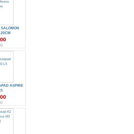
 SALOMON
120CM
.00
00
PAD ASPIRE
LS
.00
00