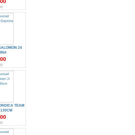
.00
00
SALOMON 24
ONA
.00
00
ORDICA TEAM
 130CM
.00
00