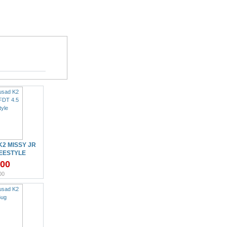
2 MISSY JR
REESTYLE
.00
00