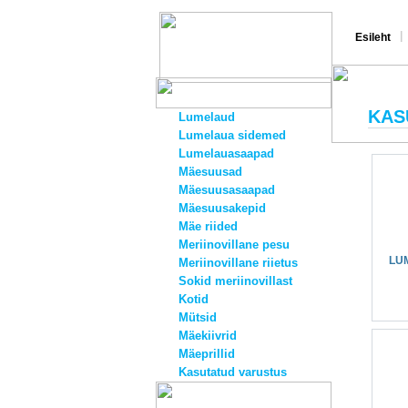
|
Esileht
KAS
Lumelaud
Lumelaua sidemed
Lumelauasaapad
Mäesuusad
Mäesuusasaapad
Mäesuusakepid
Mäe riided
Meriinovillane pesu
LU
Meriinovillane riietus
Sokid meriinovillast
Kotid
Mütsid
Mäekiivrid
Mäeprillid
Kasutatud varustus