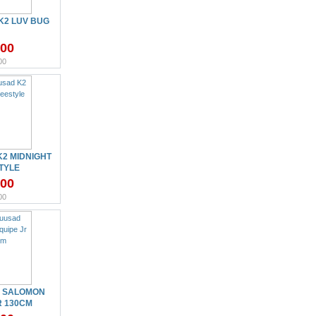
K2 LUV BUG
.00
00
2 MIDNIGHT
TYLE
.00
00
 SALOMON
R 130CM