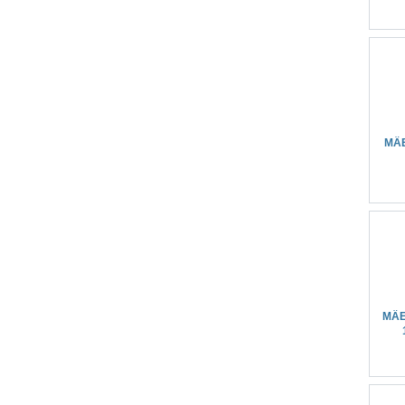
MÄ
MÄE