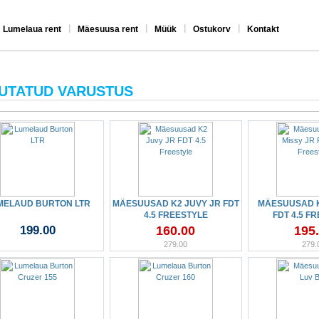
|
|
|
|
Lumelaua rent
Mäesuusa rent
Müük
Ostukorv
Kontakt
UTATUD VARUSTUS
MELAUD BURTON LTR
MÄESUUSAD K2 JUVY JR FDT
MÄESUUSAD K
4.5 FREESTYLE
FDT 4.5 F
199.00
160.00
195
279.00
279.