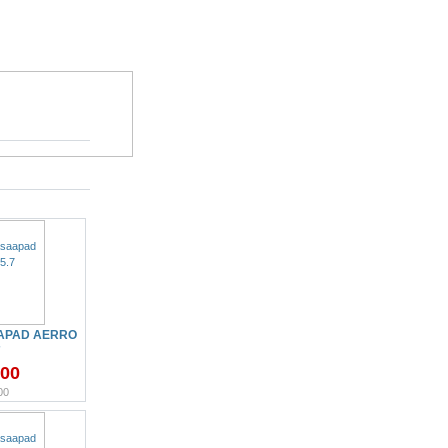
APAD AERRO
7
.00
00