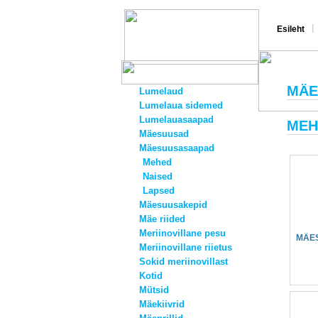
|
Esileht
MÄE
Lumelaud
Lumelaua sidemed
Lumelauasaapad
MEH
Mäesuusad
Mäesuusasaapad
Mehed
Naised
Lapsed
Mäesuusakepid
Mäe riided
Meriinovillane pesu
MÄE
Meriinovillane riietus
Sokid meriinovillast
Kotid
Mütsid
Mäekiivrid