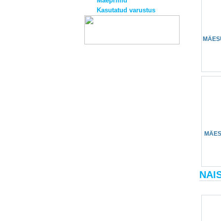
Mäeprillid
Kasutatud varustus
MÄES
MÄES
NAI