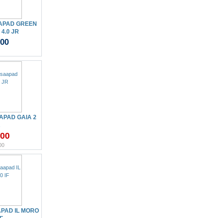
APAD GREEN
4.0 JR
.00
PAD GAIA 2
R
.00
00
PAD IL MORO