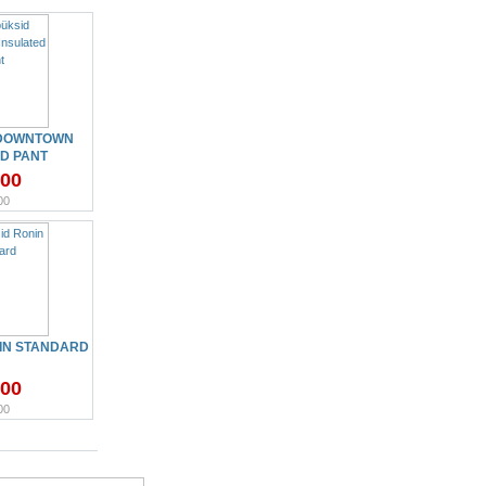
 DOWNTOWN
D PANT
.00
00
IN STANDARD
.00
00