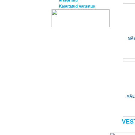
Mäeprillid
Kasutatud varustus
MÄE
MÄEP
VES