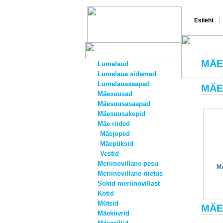
|
Esileht
MÄE
Lumelaud
Lumelaua sidemed
Lumelauasaapad
MÄE
Mäesuusad
Mäesuusasaapad
Mäesuusakepid
Mäe riided
Mäejoped
Mäepüksid
Vestid
Meriinovillane pesu
M
Meriinovillane riietus
Sokid meriinovillast
Kotid
Mütsid
MÄE
Mäekiivrid