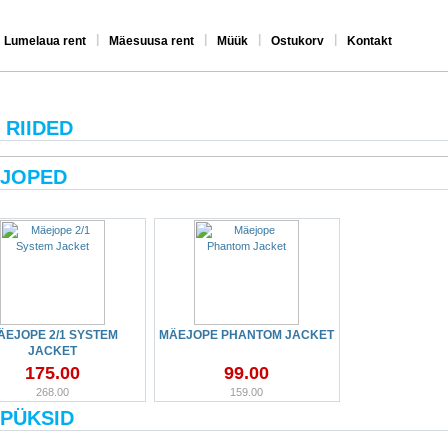
|
|
|
|
Lumelaua rent
Mäesuusa rent
Müük
Ostukorv
Kontakt
 RIIDED
JOPED
ÄEJOPE 2/1 SYSTEM
MÄEJOPE PHANTOM JACKET
JACKET
175.00
99.00
268.00
159.00
PÜKSID