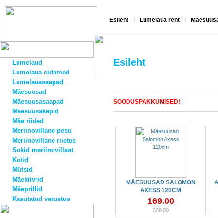
|
|
Esileht
Lumelaua rent
Mäesuusa
Esileht
Lumelaud
Lumelaua sidemed
Lumelauasaapad
______________________________
Mäesuusad
Mäesuusasaapad
SOODUSPAKKUMISED!
Mäesuusakepid
Mäe riided
Meriinovillane pesu
Meriinovillane riietus
Sokid meriinovillast
Kotid
Mütsid
Mäekiivrid
MÄESUUSAD SALOMON
A
Mäeprillid
AXESS 120CM
Kasutatud varustus
169.00
339.00